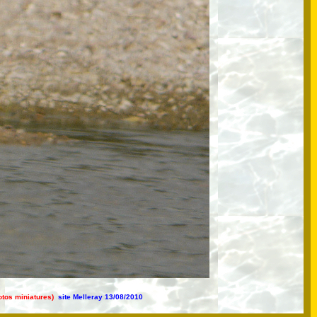
hotos miniatures)
site Melleray 13/08/2010