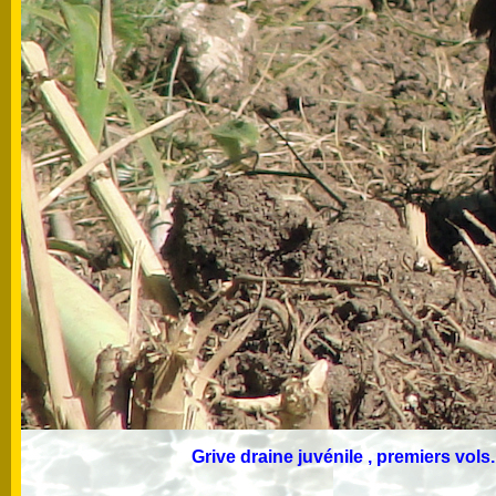
Grive draine juvénile , premiers vols