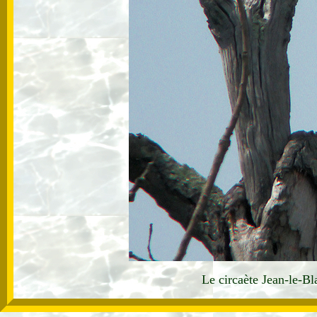
Le circaète Jean-le-Bl