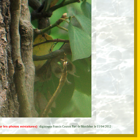
sur les photos miniatures)
digiscopie Francis Couton Parc de Morchêne le 11/04/2012